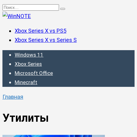
Перейти
Search
к
for:
содержанию
Xbox Series X vs PS5
Xbox Series X vs Series S
Windows 11
Xbox Series
Microsoft Office
Minecraft
Главная
Утилиты