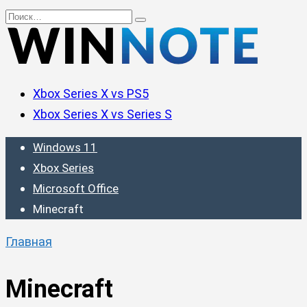
Перейти
Search
к
for:
содержанию
Xbox Series X vs PS5
Xbox Series X vs Series S
Windows 11
Xbox Series
Microsoft Office
Minecraft
Главная
Minecraft