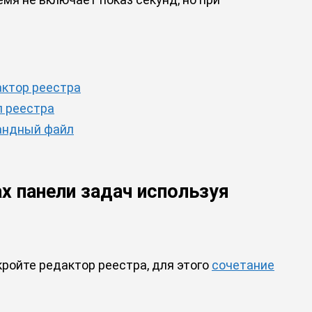
актор реестра
л реестра
мандный файл
х панели задач используя
ройте редактор реестра, для этого
сочетание