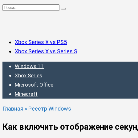
Перейти
Search
к
for:
содержанию
Xbox Series X vs PS5
Xbox Series X vs Series S
Windows 11
Xbox Series
Microsoft Office
Minecraft
Главная
»
Реестр Windows
Как включить отображение секунд