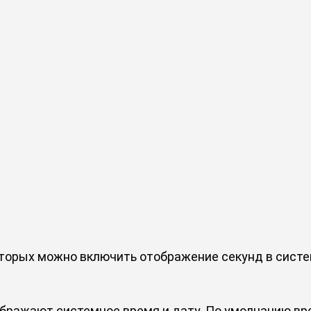
оторых можно включить отображение секунд в систе
бражают системное время и дату. По умолчанию вре