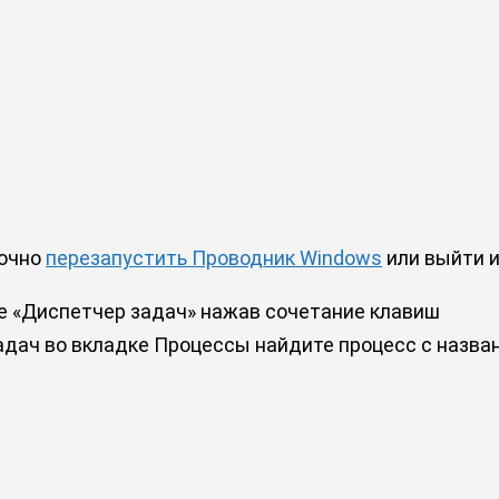
точно
перезапустить Проводник Windows
или выйти и
е «Диспетчер задач» нажав сочетание клавиш
задач во вкладке Процессы найдите процесс с назва