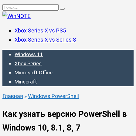
Перейти
Search
к
for:
содержанию
Xbox Series X vs PS5
Xbox Series X vs Series S
Windows 11
Xbox Series
Microsoft Office
Minecraft
Главная
»
Windows PowerShell
Как узнать версию PowerShell в
Windows 10, 8.1, 8, 7