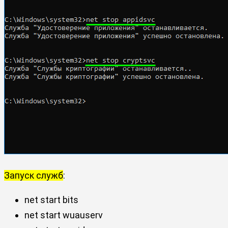
Запуск служб
:
net start bits
net start wuauserv