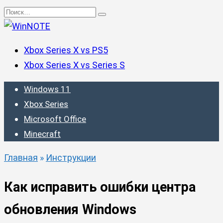
Перейти
Search
к
for:
содержанию
Xbox Series X vs PS5
Xbox Series X vs Series S
Windows 11
Xbox Series
Microsoft Office
Minecraft
Главная
»
Инструкции
Как исправить ошибки центра
обновления Windows