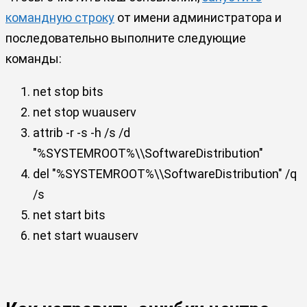
командную строку
от имени администратора и
последовательно выполните следующие
команды:
net stop bits
net stop wuauserv
attrib -r -s -h /s /d
"%SYSTEMROOT%\\SoftwareDistribution"
del "%SYSTEMROOT%\\SoftwareDistribution" /q
/s
net start bits
net start wuauserv