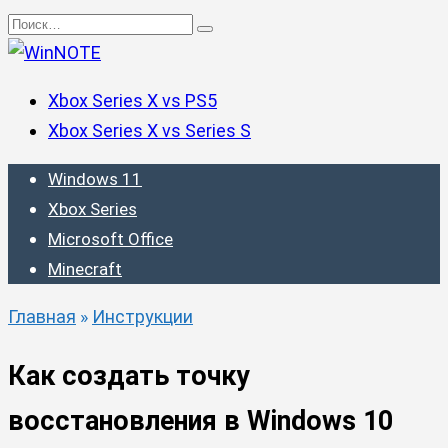
Перейти
Search
к
for:
содержанию
Xbox Series X vs PS5
Xbox Series X vs Series S
Windows 11
Xbox Series
Microsoft Office
Minecraft
Главная
»
Инструкции
Как создать точку
восстановления в Windows 10