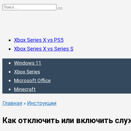
Перейти
Search
к
for:
содержанию
Xbox Series X vs PS5
Xbox Series X vs Series S
Windows 11
Xbox Series
Microsoft Office
Minecraft
Главная
»
Инструкции
Как отключить или включить слу