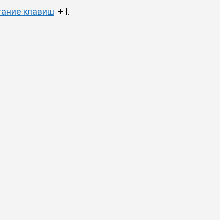
тание клавиш
+ I.