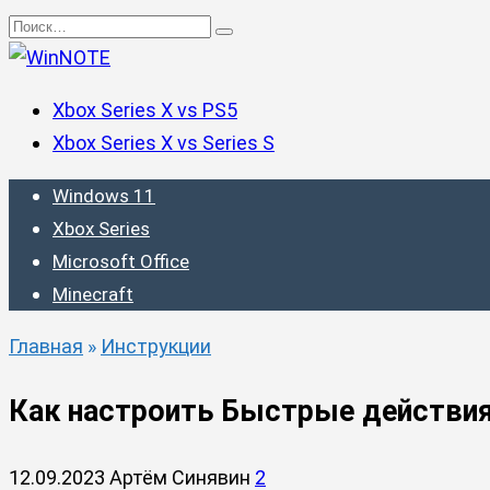
Перейти
Search
к
for:
содержанию
Xbox Series X vs PS5
Xbox Series X vs Series S
Windows 11
Xbox Series
Microsoft Office
Minecraft
Главная
»
Инструкции
Как настроить Быстрые действия
12.09.2023
Артём Синявин
2