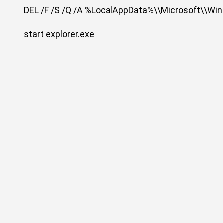
DEL /F /S /Q /A %LocalAppData%\\Microsoft\\Wi
start explorer.exe