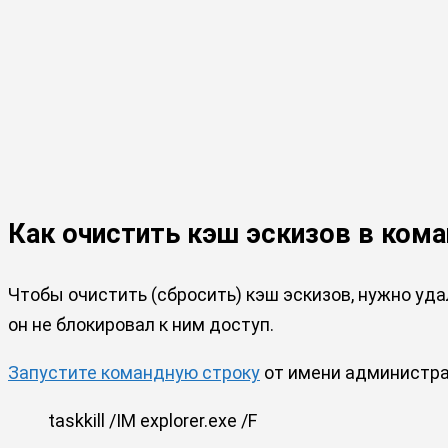
Как очистить кэш эскизов в ком
Чтобы очистить (сбросить) кэш эскизов, нужно уд
он не блокировал к ним доступ.
Запустите командную строку
от имени администра
taskkill /IM explorer.exe /F