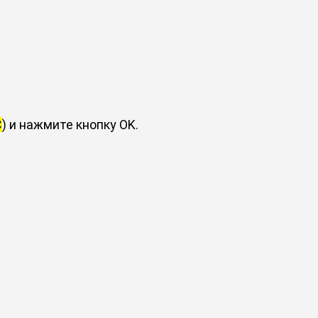
C
) и нажмите кнопку OK.