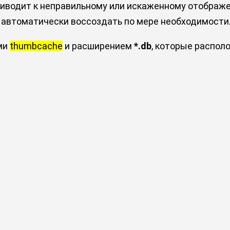
риводит к неправильному или искаженному отображе
и автоматически воссоздать по мере необходимости
ми
thumbcache
и расширением
*.db
, которые распол