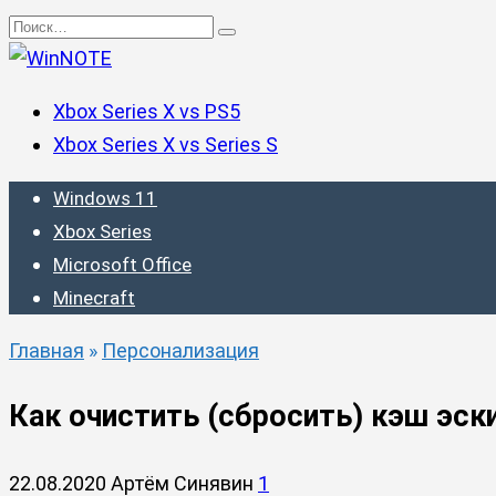
Перейти
Search
к
for:
содержанию
Xbox Series X vs PS5
Xbox Series X vs Series S
Windows 11
Xbox Series
Microsoft Office
Minecraft
Главная
»
Персонализация
Как очистить (сбросить) кэш эски
22.08.2020
Артём Синявин
1