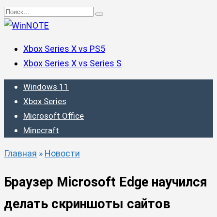
Перейти
Search
к
for:
содержанию
Xbox Series X vs PS5
Xbox Series X vs Series S
Windows 11
Xbox Series
Microsoft Office
Minecraft
Главная
»
Новости
Браузер Microsoft Edge научился
делать скриншоты сайтов