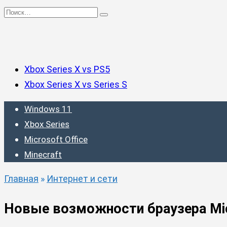
Перейти
Search
к
for:
содержанию
Xbox Series X vs PS5
Xbox Series X vs Series S
Windows 11
Xbox Series
Microsoft Office
Minecraft
Главная
»
Интернет и сети
Новые возможности браузера Mic