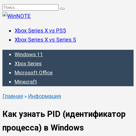
Перейти
Search
к
for:
содержанию
Xbox Series X vs PS5
Xbox Series X vs Series S
Windows 11
Xbox Series
Microsoft Office
Minecraft
Главная
»
Информация
Как узнать PID (идентификатор
процесса) в Windows