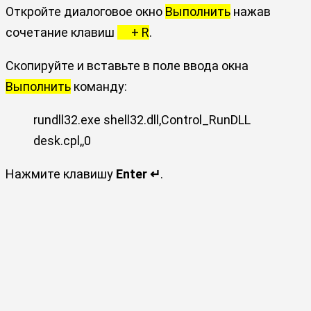
Откройте диалоговое окно
Выполнить
нажав
сочетание клавиш
+ R
.
Скопируйте и вставьте в поле ввода окна
Выполнить
команду:
rundll32.exe shell32.dll,Control_RunDLL
desk.cpl,,0
Нажмите клавишу
Enter ↵
.