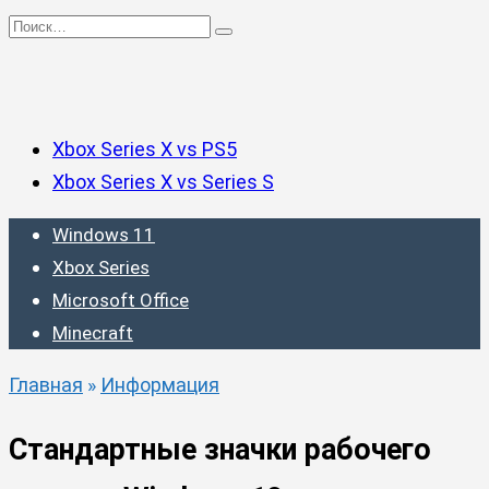
Перейти
Search
к
for:
содержанию
Xbox Series X vs PS5
Xbox Series X vs Series S
Windows 11
Xbox Series
Microsoft Office
Minecraft
Главная
»
Информация
Стандартные значки рабочего