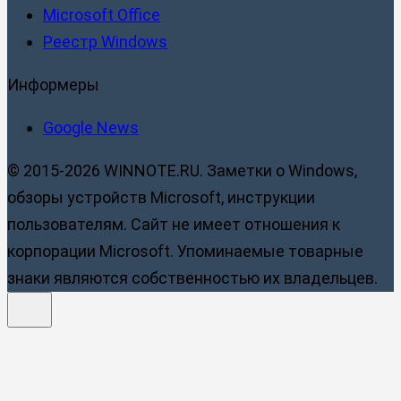
Microsoft Office
Реестр Windows
Информеры
Google News
© 2015-2026 WINNOTE.RU. Заметки о Windows,
обзоры устройств Microsoft, инструкции
пользователям. Сайт не имеет отношения к
корпорации Microsoft. Упоминаемые товарные
знаки являются собственностью их владельцев.