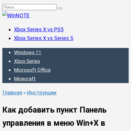
Перейти
Search
к
for:
содержанию
Xbox Series X vs PS5
Xbox Series X vs Series S
Windows 11
Xbox Series
Microsoft Office
Minecraft
Главная
»
Инструкции
Как добавить пункт Панель
управления в меню Win+X в