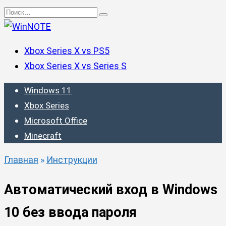
Перейти
Search
к
for:
содержанию
Xbox Series X vs PS5
Xbox Series X vs Series S
Windows 11
Xbox Series
Microsoft Office
Minecraft
Главная
»
Инструкции
Автоматический вход в Windows
10 без ввода пароля