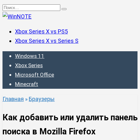
Перейти
Search
к
for:
содержанию
Xbox Series X vs PS5
Xbox Series X vs Series S
Windows 11
Xbox Series
Microsoft Office
Minecraft
Главная
»
Браузеры
Как добавить или удалить панель
поиска в Mozilla Firefox