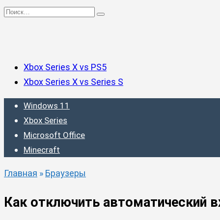
Перейти
Search
к
for:
содержанию
Xbox Series X vs PS5
Xbox Series X vs Series S
Windows 11
Xbox Series
Microsoft Office
Minecraft
Главная
»
Браузеры
Как отключить автоматический в