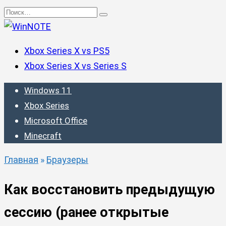
Перейти
Search
к
for:
содержанию
Xbox Series X vs PS5
Xbox Series X vs Series S
Windows 11
Xbox Series
Microsoft Office
Minecraft
Главная
»
Браузеры
Как восстановить предыдущую
сессию (ранее открытые