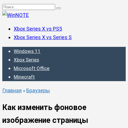
Перейти
Search
к
for:
содержанию
Xbox Series X vs PS5
Xbox Series X vs Series S
Windows 11
Xbox Series
Microsoft Office
Minecraft
Главная
»
Браузеры
Как изменить фоновое
изображение страницы