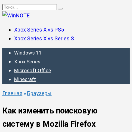
Перейти
Search
к
for:
содержанию
Xbox Series X vs PS5
Xbox Series X vs Series S
Windows 11
Xbox Series
Microsoft Office
Minecraft
Главная
»
Браузеры
Как изменить поисковую
систему в Mozilla Firefox