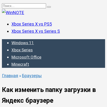
Перейти
Search
к
for:
содержанию
Xbox Series X vs PS5
Xbox Series X vs Series S
Windows 11
Xbox Series
Microsoft Office
Minecraft
Главная
»
Браузеры
Как изменить папку загрузки в
Яндекс браузере